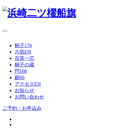
舸子176
六気
EN
百茶一芯
舸子の蔵
閂168
廻69
アクセス
EN
お知らせ
お問い合わせ
ご予約・お申込み