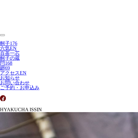
舸子176
六気
EN
百茶一芯
舸子の蔵
閂168
廻69
アクセス
EN
お知らせ
お問い合わせ
ご予約・お申込み
HYAKUCHA ISSIN