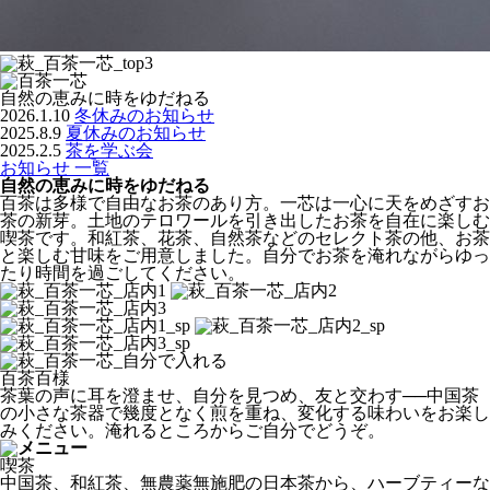
自然の恵みに時をゆだねる
2026.1.10
冬休みのお知らせ
2025.8.9
夏休みのお知らせ
2025.2.5
茶を学ぶ会
お知らせ 一覧
自然の恵みに時をゆだねる
百茶は多様で自由なお茶のあり方。一芯は一心に天をめざすお
茶の新芽。土地のテロワールを引き出したお茶を自在に楽しむ
喫茶です。和紅茶、花茶、自然茶などのセレクト茶の他、お茶
と楽しむ甘味をご用意しました。自分でお茶を淹れながらゆっ
たり時間を過ごしてください。
百茶百様
茶葉の声に耳を澄ませ、自分を見つめ、友と交わす──中国茶
の小さな茶器で幾度となく煎を重ね、変化する味わいをお楽し
みください。淹れるところからご自分でどうぞ。
喫茶
中国茶、和紅茶、無農薬無施肥の日本茶から、ハーブティーな