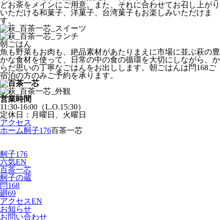
どお茶をメインにご用意。また、それに合わせてお召し上がり
いただける和菓子、洋菓子、台湾菓子もお楽しみいただけま
す。
朝ごはん
魚も野菜もお肉も、絶品素材があたりまえに市場に並ぶ萩の豊
かな食材を使って、日常の中の食の循環を大切にしながら、か
らだ思いの丁寧なごはんをお出しします。朝ごはんは閂168ご
宿泊の方のみご予約を承ります。
営業時間
11:30-16:00（L.O.15:30）
定休日：月曜日、火曜日
アクセス
ホーム
舸子176
百茶一芯
舸子176
六気
EN
百茶一芯
舸子の蔵
閂168
廻69
アクセス
EN
お知らせ
お問い合わせ