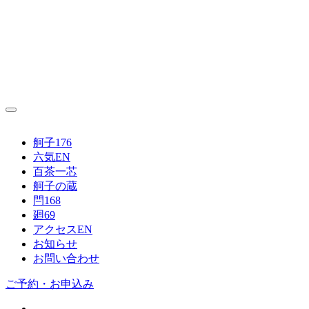
舸子176
六気
EN
百茶一芯
舸子の蔵
閂168
廻69
アクセス
EN
お知らせ
お問い合わせ
ご予約・お申込み