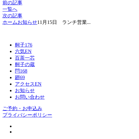
前の記事
一覧へ
次の記事
ホーム
お知らせ
11月15日 ランチ営業...
舸子176
六気
EN
百茶一芯
舸子の蔵
閂168
廻69
アクセス
EN
お知らせ
お問い合わせ
ご予約・お申込み
プライバシーポリシー