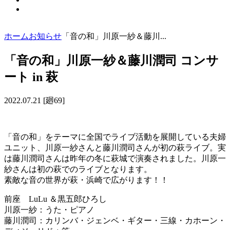
ホーム
お知らせ
「音の和」川原一紗＆藤川...
「音の和」川原一紗＆藤川潤司 コンサ
ート in 萩
2022.07.21 [廻69]
「音の和」をテーマに全国でライブ活動を展開している夫婦
ユニット、川原一紗さんと藤川潤司さんが初の萩ライブ。実
は藤川潤司さんは昨年の冬に萩城で演奏されました。川原一
紗さんは初の萩でのライブとなります。
素敵な音の世界が萩・浜崎で広がります！！
前座 LuLu ＆黒五郎ひろし
川原一紗：うた・ピアノ
藤川潤司：カリンバ・ジェンベ・ギター・三線・カホーン・