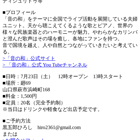
ディジュリドゥ等
■プロフィール
「音の和」をテーマに全国でライブ活動を展開している夫婦
ユニット。天から聴こえてくるような歌とピアノ、世界の
様々な民族楽器とのハーモニーが魅力。やわらかなカリンバ
と澄んだ歌声はその場を癒し、各地にファンを持つ。
音で国境を越え、人や自然とつながっていきたいと考えてい
る。
>「音の和」公式サイト
> 「音の和」公式 You Tubeチャンネル
■日時：7月23日（土） 12時オープン 13時スタート
■場所：廻69
山口県萩市浜崎町168
■料金：1,500円
■定員：20名（完全予約制）
※当日はドリンクや軽食など出店予定です。
■ご予約方法
黒五郎ひろし hiro2361@gmail.com
または