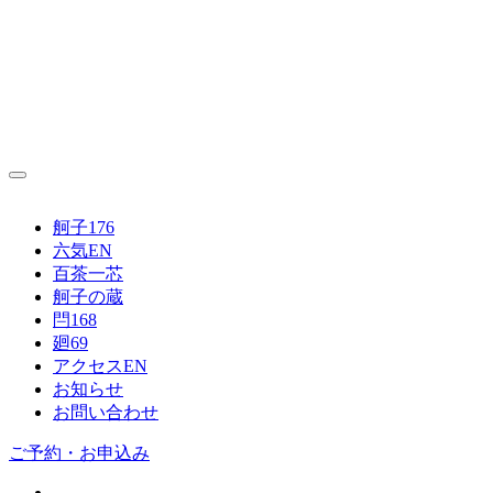
舸子176
六気
EN
百茶一芯
舸子の蔵
閂168
廻69
アクセス
EN
お知らせ
お問い合わせ
ご予約・お申込み