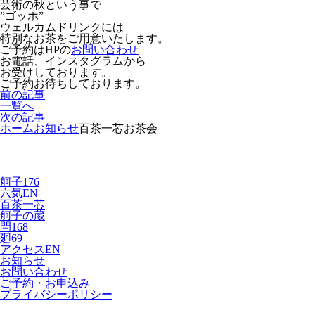
芸術の秋という事で
”ゴッホ”
ウェルカムドリンクには
特別なお茶をご用意いたします。
ご予約はHPの
お問い合わせ
お電話、インスタグラムから
お受けしております。
ご予約お待ちしております。
前の記事
一覧へ
次の記事
ホーム
お知らせ
百茶一芯お茶会
舸子176
六気
EN
百茶一芯
舸子の蔵
閂168
廻69
アクセス
EN
お知らせ
お問い合わせ
ご予約・お申込み
プライバシーポリシー