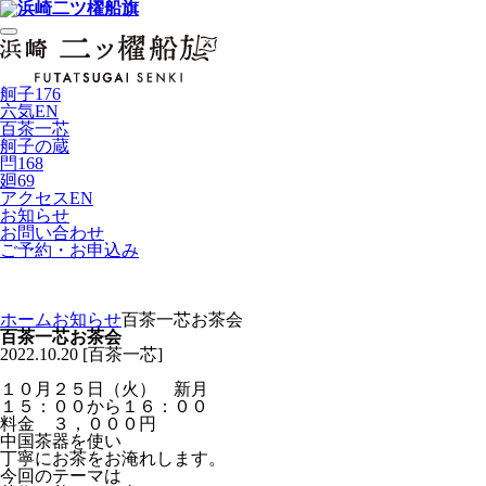
舸子176
六気
EN
百茶一芯
舸子の蔵
閂168
廻69
アクセス
EN
お知らせ
お問い合わせ
ご予約・お申込み
ホーム
お知らせ
百茶一芯お茶会
百茶一芯お茶会
2022.10.20 [百茶一芯]
１０月２５日（火） 新月
１５：００から１６：００
料金 ３，０００円
中国茶器を使い
丁寧にお茶をお淹れします。
今回のテーマは